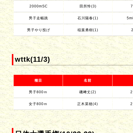
2000mSC
田所怜(3)
7
男子走幅跳
石川陽春(1)
5m
男子やり投げ
稲葉勇樹(1)
wttk(11/3)
種目
名前
男子800ｍ
磯﨑丈(2)
2
女子800ｍ
正木菜穂(4)
2