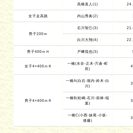
高橋直人(1)
24.
女子走高跳
内山秀眞(2)
石川智己(3)
21.
男子200ｍ
白川大翔(4)
22.
男子400ｍＨ
戸﨑琉也(3)
一橋(水谷-正木-宍倉-町
女子4×400ｍＲ
4
田)
一橋A(白石-堀内-鈴木-白
3
川)
一橋B(松嶋-石川-前林-稲
男子4×400ｍＲ
3
葉)
一橋C(小西-妹尾-小坂-
3
後藤)