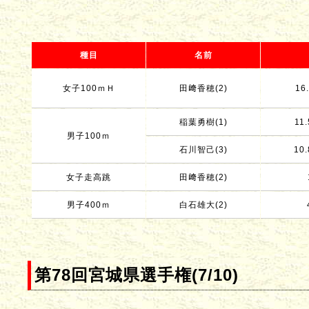
種目
名前
女子100ｍＨ
田﨑香穂(2)
16.
稲葉勇樹(1)
11.
男子100ｍ
石川智己(3)
10.
女子走高跳
田﨑香穂(2)
男子400ｍ
白石雄大(2)
第78回宮城県選手権(7/10)