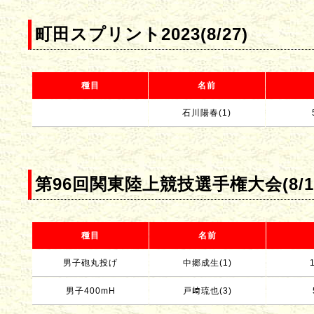
町田スプリント2023(8/27)
種目
名前
石川陽春(1)
第96回関東陸上競技選手権大会(8/1
種目
名前
男子砲丸投げ
中郷成生(1)
男子400mH
戸﨑琉也(3)