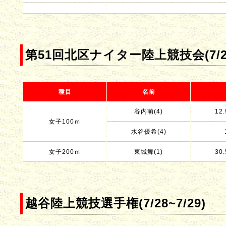
第51回北区ナイター陸上競技会(7/2
種目
名前
谷内萌(4)
12.
女子100ｍ
水谷優希(4)
女子200ｍ
東城舞(1)
30.
越谷陸上競技選手権(7/28~7/29)