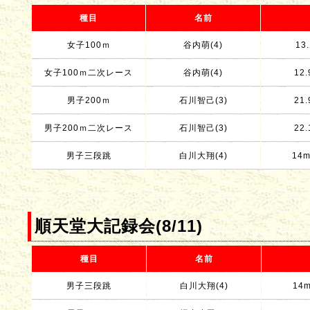
種目
名前
女子100ｍ
谷内萌(4)
13.
女子100ｍ二次レース
谷内萌(4)
12.
男子200ｍ
石川智己(3)
21.
男子200ｍ二次レース
石川智己(3)
22.
男子三段跳
白川大翔(4)
14m
順天堂大記録会(8/11)
種目
名前
男子三段跳
白川大翔(4)
14m