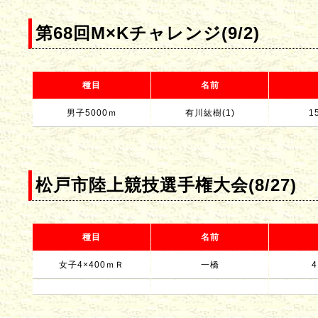
第68回M×Kチャレンジ(9/2)
種目
名前
男子5000ｍ
有川紘樹(1)
1
松戸市陸上競技選手権大会(8/27)
種目
名前
女子4×400ｍＲ
一橋
4