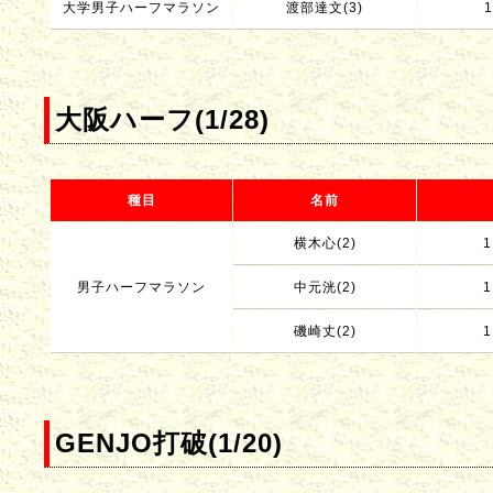
大学男子ハーフマラソン
渡部達文(3)
1
大阪ハーフ(1/28)
種目
名前
横木心(2)
1
男子ハーフマラソン
中元洸(2)
1
磯崎丈(2)
1
GENJO打破(1/20)