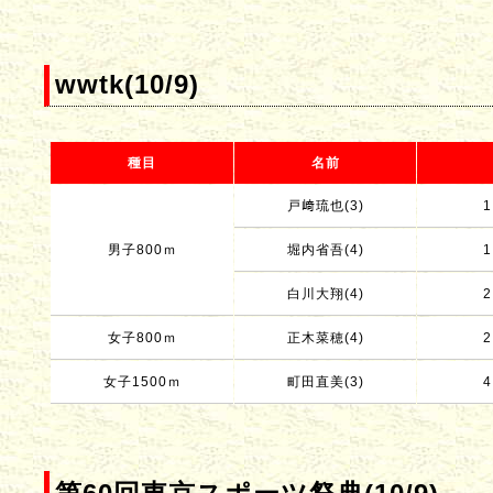
wwtk(10/9)
種目
名前
戸﨑琉也(3)
1
男子800ｍ
堀内省吾(4)
1
白川大翔(4)
2
女子800ｍ
正木菜穂(4)
2
女子1500ｍ
町田直美(3)
4