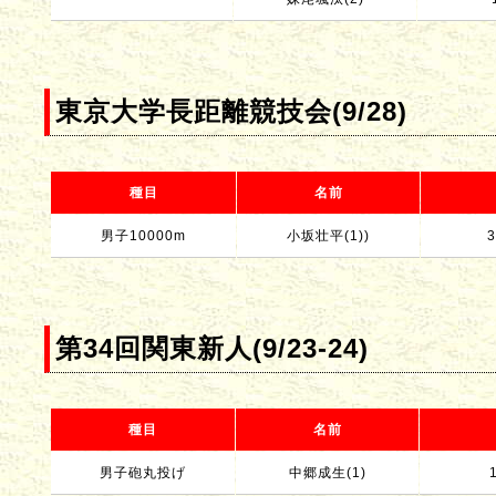
東京大学長距離競技会(9/28)
種目
名前
男子10000m
小坂壮平(1))
3
第34回関東新人(9/23-24)
種目
名前
男子砲丸投げ
中郷成生(1)