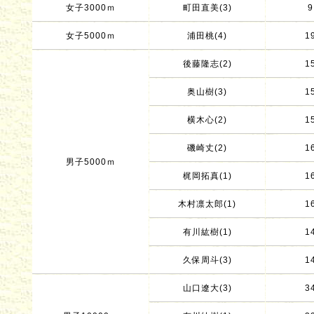
女子3000ｍ
町田直美(3)
9
女子5000ｍ
浦田桃(4)
1
後藤隆志(2)
1
奥山樹(3)
1
横木心(2)
1
磯崎丈(2)
1
男子5000ｍ
梶岡拓真(1)
1
木村凛太郎(1)
1
有川紘樹(1)
1
久保周斗(3)
1
山口遼大(3)
3