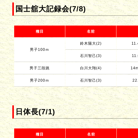
国士舘大記録会(7/8)
種目
名前
鈴木陽大(2)
11.
男子100ｍ
石川智己(3)
11.
男子三段跳
白川大翔(4)
14m
男子200ｍ
石川智己(3)
22
日体長(7/1)
種目
名前