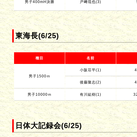
男子400mH決勝
戸﨑琉也(3)
東海長(6/25)
種目
名前
小阪荘平(1)
4
男子1500ｍ
後藤隆志(2)
4
男子10000ｍ
有川紘樹(1)
3
日体大記録会(6/25)