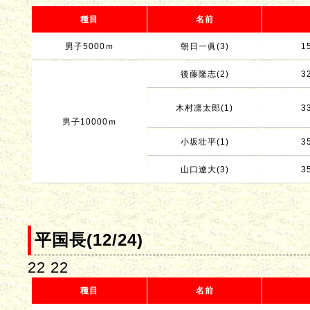
種目
名前
男子5000ｍ
朝日一眞(3)
1
後藤隆志(2)
3
木村凛太郎(1)
3
男子10000ｍ
小坂壮平(1)
3
山口遼大(3)
3
平国長(12/24)
22 22
種目
名前