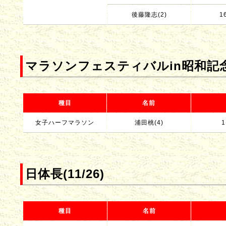
後藤隆志(2)
1
マラソンフェスティバルin昭和記念公
種目
名前
女子ハーフマラソン
浦田桃(4)
1
日体長(11/26)
種目
名前