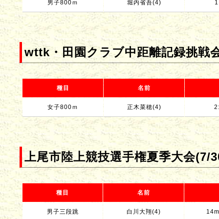
男子800ｍ
堀内省吾(4)
1
wttk・田園クラブ中距離記録挑戦会(
種目
名前
女子800ｍ
正木菜穂(4)
2
上尾市陸上競技選手権夏季大会(7/30
種目
名前
男子三段跳
白川大翔(4)
14m