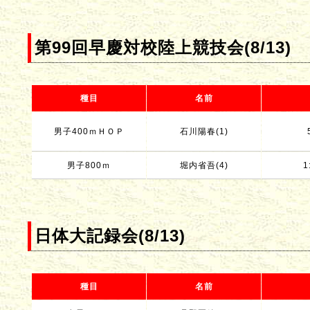
第99回早慶対校陸上競技会(8/13)
種目
名前
男子400ｍＨＯＰ
石川陽春(1)
男子800ｍ
堀内省吾(4)
1
日体大記録会(8/13)
種目
名前