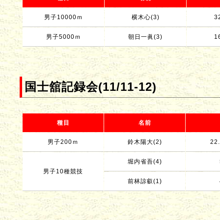
男子10000ｍ
横木心(3)
3
男子5000ｍ
朝日一眞(3)
1
国士舘記録会(11/11-12)
種目
名前
男子200ｍ
鈴木陽大(2)
22.
堀内省吾(4)
男子10種競技
前林諒叡(1)