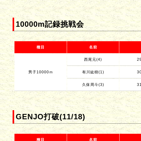
10000m記録挑戦会
種目
名前
西尾元(4)
2
男子10000ｍ
有川紘樹(1)
3
久保周斗(3)
3
GENJO打破(11/18)
種目
名前