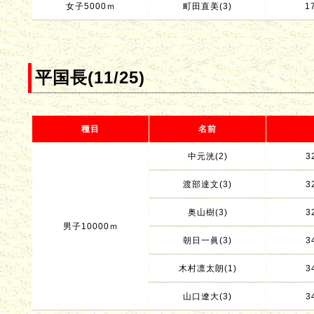
女子5000ｍ
町田直美(3)
1
平国長(11/25)
種目
名前
中元洸(2)
3
渡部達文(3)
3
奥山樹(3)
3
男子10000ｍ
朝日一眞(3)
3
木村凛太朗(1)
3
山口遼大(3)
3