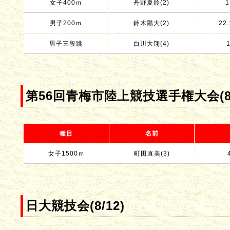
女子400ｍ
丹野夏鈴(2)
1
男子200ｍ
鈴木陽大(2)
22.
男子三段跳
白川大翔(4)
第56回青梅市陸上競技選手権大会(8/
種目
名前
女子1500ｍ
町田直美(3)
日大競技会(8/12)