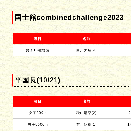
国士舘combinedchallenge2023
種目
名前
男子10種競技
白川大翔(4)
平国長(10/21)
種目
名前
女子800m
秋山晴菜(2)
2
男子5000m
有川紘樹(1)
1