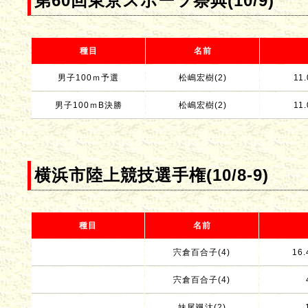
第60回東京スポーツ祭典(10/9)
種目
名前
男子100ｍ予選
松嶋宏樹(2)
11.
男子100ｍB決勝
松嶋宏樹(2)
11.
横浜市陸上競技選手権(10/8-9)
種目
名前
宍倉百合子(4)
16.
宍倉百合子(4)
妹尾颯汰(2)