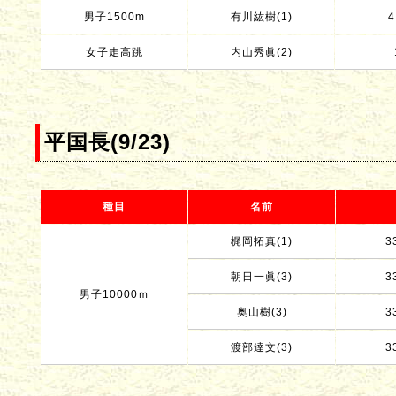
男子1500m
有川紘樹(1)
4
女子走高跳
内山秀眞(2)
平国長(9/23)
種目
名前
梶岡拓真(1)
3
朝日一眞(3)
3
男子10000ｍ
奥山樹(3)
3
渡部達文(3)
3